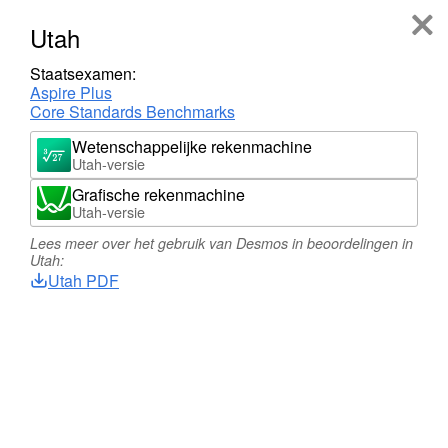
Aanmelden
Registreren
Utah
Staatsexamen:
Aspire Plus
Desmos wordt gebruikt in verschillende
Core Standards Benchmarks
beoordelingen op staats- en
nationaal
niveau. Vindt
uw beoordeling hieronder of lees onze
Wetenschappelijke rekenmachine
Utah-versie
veelgestelde vragen over beoordelingen
.
Grafische rekenmachine
Utah-versie
Staat Desmos op uw examen?
Lees meer over het gebruik van Desmos in beoordelingen in
Utah:
Utah PDF
Bekijk de kaart of zoek uw staat hieronder: