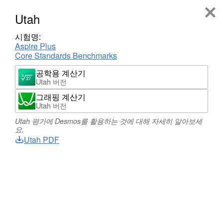
로그인
회원가입
Utah
시험명:
Aspire Plus
Desmos는 다양한 주 단위 및
국가
단위 평가에 사
Core Standards Benchmarks
용됩니다. 아래에서 해당 평가를 찾아보거나
평가 관련 FAQ
를 읽어보세요.
공학용 계산기
Utah 버전
그래핑 계산기
Desmos가 테스트에 활용되나요?
Utah 버전
Utah 평가에 Desmos를 활용하는 것에 대해 자세히 알아보세
요.
Desmos는 미국의 여러 주에서 시험을 위해 사용되고
Utah PDF
있습니다. 주 이름이나 지도를 클릭해 자세한 정보를
확인할 수 있습니다.