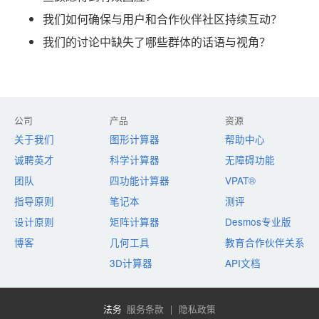
我们如何确保与用户和合作伙伴社区持续互动？
我们的讨论中缺失了哪些群体的话语与视角？
公司
产品
资源
关于我们
图形计算器
帮助中心
诚聘英才
科学计算器
无障碍功能
团队
四功能计算器
VPAT®
指导原则
笔记本
测评
设计原则
矩阵计算器
Desmos专业版
博客
几何工具
教育合作伙伴关系
3D计算器
API文档
法务
服务条款
|
隐私政策