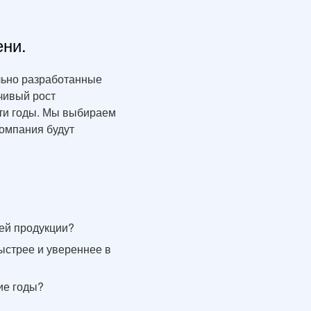
ени.
льно разработанные
чивый рост
йти годы. Мы выбираем
компания будут
ей продукции?
ыстрее и увереннее в
ие годы?