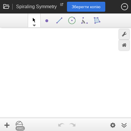
Spiraling Symmetry
Зберегти копію
4981