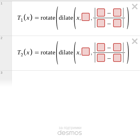
1
−
T
x
x
=
r
o
t
a
t
e
d
i
l
a
t
e
,
,
,
1
−
2
−
T
x
x
=
r
o
t
a
t
e
d
i
l
a
t
e
,
,
,
2
−
3
за підтримки