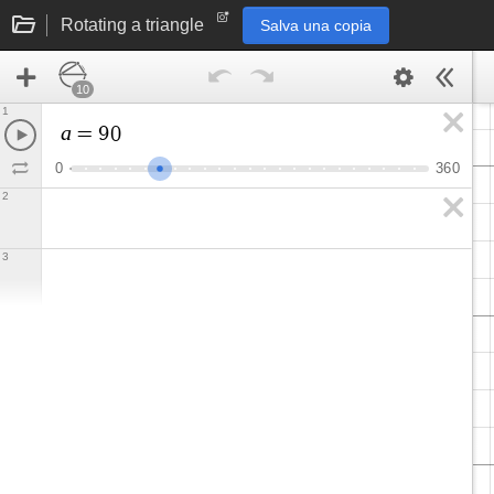
Rotating a triangle
Salva una copia
10
1
a
=
9
0
0
3
6
0
2
3