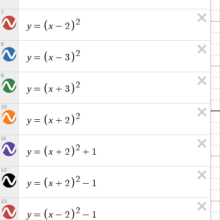
7
2
y
x
=
−
2
8
2
y
x
=
−
3
9
2
y
x
=
+
3
10
2
y
x
=
+
2
11
2
y
x
=
+
2
+
1
12
2
y
x
=
+
2
−
1
13
2
y
x
=
−
2
−
1