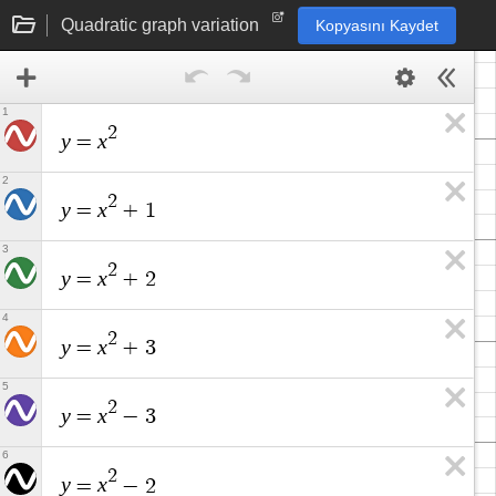
Quadratic graph variation
Kopyasını Kaydet
1
2
y
x
=
2
2
y
x
=
+
1
3
2
y
x
=
+
2
4
2
y
x
=
+
3
5
2
y
x
=
−
3
6
2
y
x
=
−
2