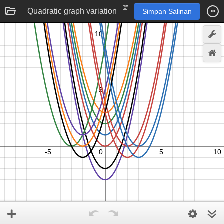
Quadratic graph variation
Simpan Salinan