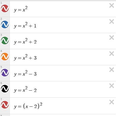
1
2
y
x
=
2
2
y
x
=
+
1
3
2
y
x
=
+
2
4
2
y
x
=
+
3
5
2
y
x
=
−
3
6
2
y
x
=
−
2
7
2
y
x
=
−
2
8