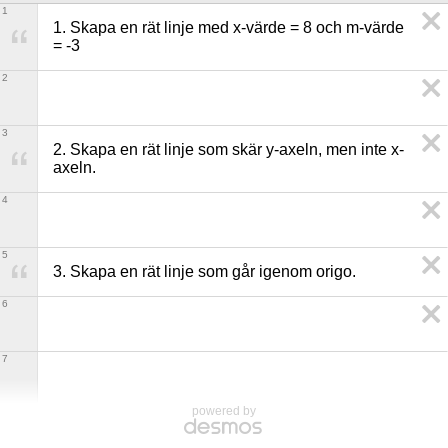
1
1. Skapa en rät linje med x-värde = 8 och m-värde 
= -3
2
3
2. Skapa en rät linje som skär y-axeln, men inte x-
axeln. 
4
5
3. Skapa en rät linje som går igenom origo.
6
7
powered by