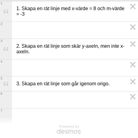
1
1. Skapa en rät linje med x-värde = 8 och m-värde 
= -3
2
3
2. Skapa en rät linje som skär y-axeln, men inte x-
axeln. 
4
5
3. Skapa en rät linje som går igenom origo.
6
7
Powered by