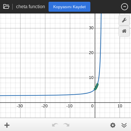
cheta function
Kopyasını Kaydet