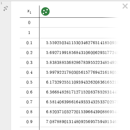
1
x
1
e
0
2
2
1
e
0
.
1
5
.
5
5
9
2
5
0
3
4
1
1
5
3
0
3
4
6
2
7
6
5
1
4
1
8
5
0
9
3
9
2
4
0
4
0
.
2
5
.
6
9
2
7
1
9
9
1
8
5
6
8
4
3
1
0
6
0
0
6
2
9
3
1
7
7
2
4
8
0
1
1
6
0
.
3
5
.
8
3
8
3
8
8
5
3
6
8
2
8
6
7
8
3
9
5
5
2
2
3
4
8
5
4
9
2
0
0
0
7
4
0
.
4
5
.
9
9
7
9
2
2
1
7
8
0
3
0
5
6
1
5
7
7
6
9
4
2
1
6
1
8
0
5
2
9
9
6
0
0
.
5
6
.
1
7
3
2
9
2
5
5
1
1
0
9
3
9
4
3
2
6
2
0
8
3
6
1
6
5
2
1
9
8
3
3
1
0
.
6
6
.
3
6
6
8
4
8
2
8
1
7
1
2
7
1
5
2
0
8
3
7
8
5
2
8
3
1
4
4
7
5
5
0
6
0
.
7
6
.
5
8
1
4
0
6
3
9
8
6
1
6
4
9
3
3
3
4
3
2
5
3
3
7
0
2
5
7
9
2
9
8
2
0
.
8
6
.
8
2
0
3
7
1
0
3
2
7
2
0
1
5
3
9
6
6
4
3
9
0
8
8
6
9
5
4
4
7
9
5
5
0
.
9
7
.
0
8
7
8
8
9
0
1
3
1
4
8
0
9
2
5
6
9
5
7
5
9
4
9
1
3
4
6
3
2
4
8
4