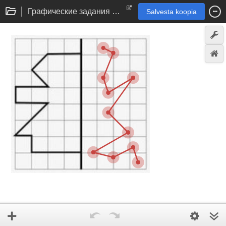
Графические задания на симметрию
Salvesta koopia