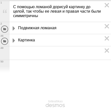
1
С помощью ломаной дорисуй картинку до 
целой, так чтобы ее левая и правая части были 
симметричны
2
Подвижная ломаная
46
Картинка
49
50
toiteallikas