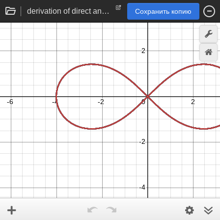
derivation of direct and simplified lemniscate equation
Сохранить копию