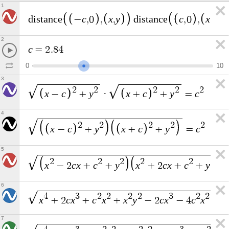
1
c
x
y
c
x
y
d
i
s
t
a
n
c
e
−
,
0
,
,
d
i
s
t
a
n
c
e
,
0
,
,
2
c
=
2
.
8
4
0
1
0
3
2
2
2
2
2
x
c
y
x
c
y
c
−
+
·
+
+
=
4
2
2
2
2
2
x
c
y
x
c
y
c
−
+
+
+
=
5
2
2
2
2
2
2
x
c
x
c
y
x
c
x
c
y
−
2
+
+
+
2
+
+
6
4
3
2
2
2
2
3
2
2
x
c
x
c
x
x
y
c
x
c
x
+
2
+
+
−
2
−
4
−
2
7