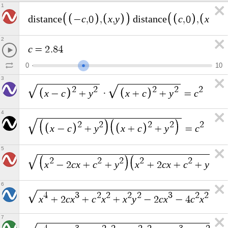
1
c
x
y
c
x
y
d
i
s
t
a
n
c
e
−
,
0
,
,
d
i
s
t
a
n
c
e
,
0
,
,
2
c
=
2
.
8
4
0
1
0
3
2
2
2
2
2
x
c
y
x
c
y
c
−
+
·
+
+
=
4
2
2
2
2
2
x
c
y
x
c
y
c
−
+
+
+
=
5
2
2
2
2
2
2
x
c
x
c
y
x
c
x
c
y
−
2
+
+
+
2
+
+
6
4
3
2
2
2
2
3
2
2
x
c
x
c
x
x
y
c
x
c
x
+
2
+
+
−
2
−
4
−
2
7