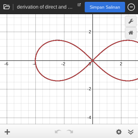
derivation of direct and simplified lemniscate equation
Simpan Salinan