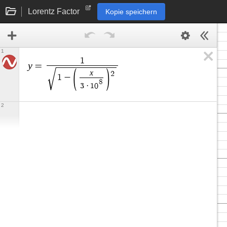
Lorentz Factor
Kopie speichern
1
1
y
=
x
2
1
−
8
3
·
1
0
2