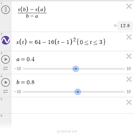
1
s
b
s
a
−
b
a
−
=
1
2
.
8
2
2
s
t
t
t
=
6
4
−
1
6
−
1
0
≤
≤
3
3
a
=
0
.
4
−
1
0
1
0
4
b
=
0
.
8
−
1
0
1
0
5
6
propulsé par