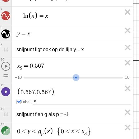
7
x
x
−
l
n
=
8
y
x
=
9
snijpunt ligt ook op de lijn y = x
10
x
=
0
.
5
6
7
S
−
1
0
1
0
11
0
.
5
6
7
,
0
.
5
6
7
Label:
12
snijpunt f en g als p = -1
13
y
g
x
x
x
0
≤
≤
0
≤
≤
p
S