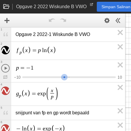
Opgave 2 2022 Wiskunde B VWO
Simpan Salinan
1
Opgave 2 2022-1 Wiskunde B VWO
2
f
x
p
x
=
l
n
p
3
p
=
−
1
−
1
0
1
0
4
x
g
x
=
e
x
p
p
p
5
snijpunt van fp en gp wordt bepaald
6
x
x
−
l
n
=
e
x
p
−