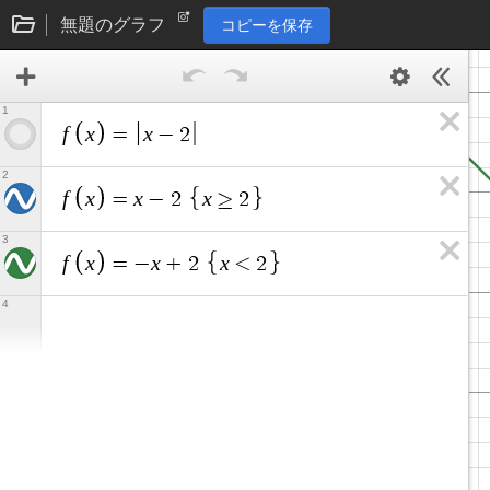
無題のグラフ
コピーを保存
1
f
x
x
=
−
2
2
f
x
x
x
=
−
2
≥
2
3
f
x
x
x
=
−
+
2
<
2
4