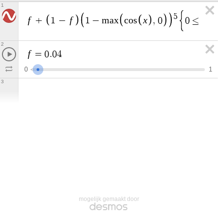
1
5
f
f
x
x
+
1
−
1
−
m
a
x
c
o
s
,
0
0
≤
≤
2
f
=
0
.
0
4
0
1
3
mogelijk gemaakt door