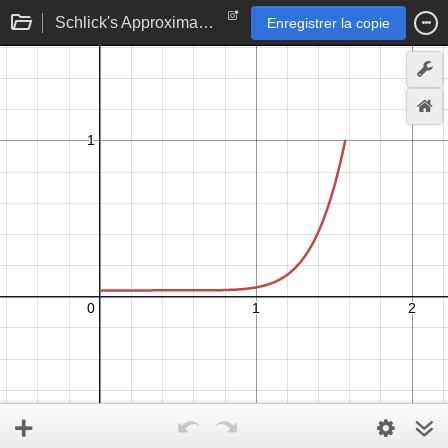
Schlick's Approximation of the Fresnel Term
Enregistrer la copie