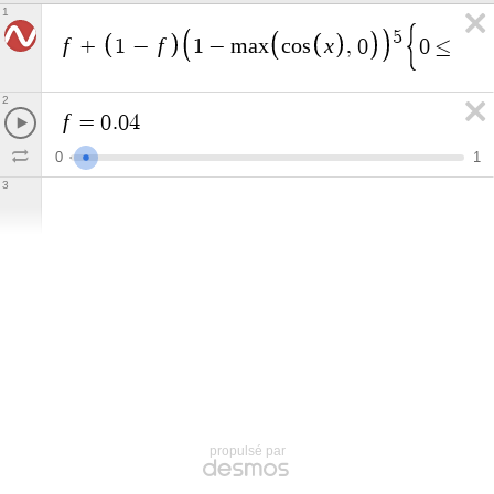
1
5
f
f
x
x
+
1
−
1
−
m
a
x
c
o
s
,
0
0
≤
≤
2
f
=
0
.
0
4
0
1
3
propulsé par