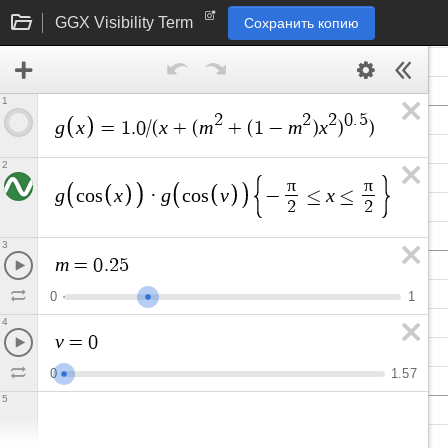
GGX Visibility Term
Сохранить копию
1
2
2
2
0
.
5
g
x
x
m
m
x
=
1
.
0
/
(
+
(
+
(
1
−
)
)
)
2
π
π
g
x
g
v
x
c
o
s
·
c
o
s
−
≤
≤
2
2
3
m
=
0
.
2
5
0
1
4
v
=
0
0
1
.
5
7
5