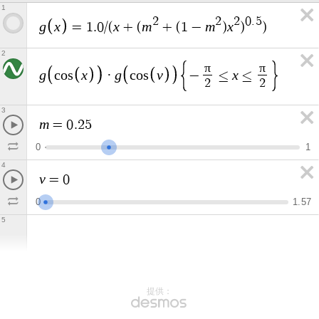
1
2
2
2
0
.
5
g
x
x
m
m
x
=
1
.
0
/
(
+
(
+
(
1
−
)
)
)
2
π
π
g
x
g
v
x
c
o
s
·
c
o
s
−
≤
≤
2
2
3
m
=
0
.
2
5
0
1
4
v
=
0
0
1
.
5
7
5
提供：