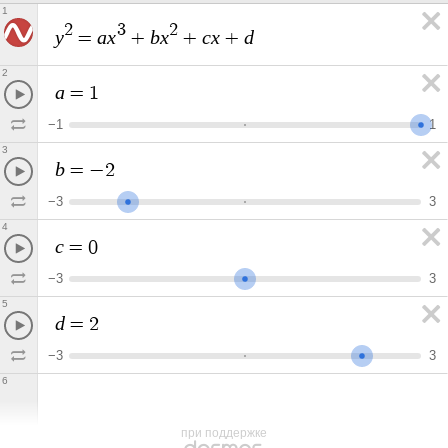
1
2
3
2
y
a
x
b
x
c
x
d
=
+
+
+
2
a
=
1
−
1
1
3
b
=
−
2
−
3
3
4
c
=
0
−
3
3
5
d
=
2
−
3
3
6
при поддержке