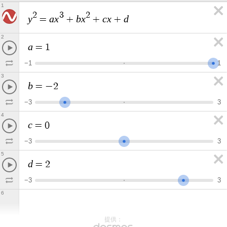
1
2
3
2
y
a
x
b
x
c
x
d
=
+
+
+
2
a
=
1
−
1
1
3
b
=
−
2
−
3
3
4
c
=
0
−
3
3
5
d
=
2
−
3
3
6
提供：