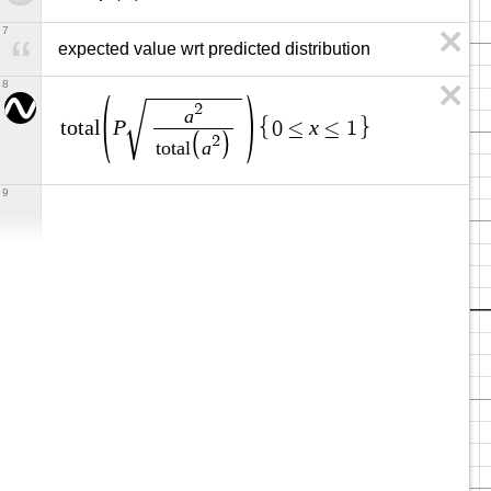
7
expected value wrt predicted distribution
8
2
a
P
x
t
o
t
a
l
0
≤
≤
1
2
a
t
o
t
a
l
9