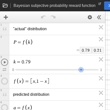
Bayesian subjective probability reward function
З
1
"actual" distribution
2
P
f
k
=
=
0
.
7
9
0
.
2
1
3
k
=
0
.
7
9
0
1
4
f
x
x
x
=
,
1
−
5
predicted distribution
6
a
f
x
=