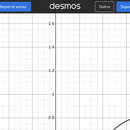
берегти копію
Увійти
Заре