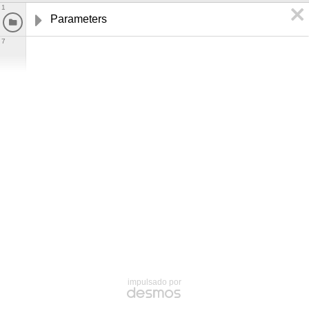
1
Parameters
7
impulsado por