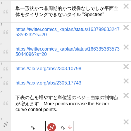
1
単一形状かつ非周期的かつ鏡像なしでしか平面全
体をタイリングできないタイル "Spectres"
2
https://twitter.com/cs_kaplan/status/163799633247
5359232?s=20
3
https://twitter.com/cs_kaplan/status/166335363573
5044096?s=20
4
https://arxiv.org/abs/2303.10798
5
https://arxiv.org/abs/2305.17743
6
下表の点を増やすと単位辺のベジェ曲線の制御点
が増えます　More points increase the Bezier 
curve control points.
7
x
y
b
b