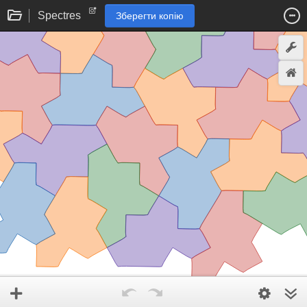
Spectres
Зберегти копію