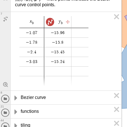
curve control points.
7
x
y
b
b
−
1
.
0
7
−
1
5
.
9
6
−
1
.
7
8
−
1
5
.
8
−
2
.
4
−
1
5
.
4
5
−
3
.
0
3
−
1
5
.
2
4
8
Bezier curve
21
functions
44
tiling