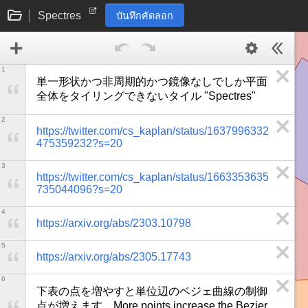
Spectres
บันทึกคัดลอก
1
単一形状かつ非周期的かつ鏡像なしでしか平面
全体をタイリングできないタイル "Spectres"
2
https://twitter.com/cs_kaplan/status/1637996332
475359232?s=20
3
https://twitter.com/cs_kaplan/status/1663353635
735044096?s=20
4
https://arxiv.org/abs/2303.10798
5
https://arxiv.org/abs/2305.17743
6
下表の点を増やすと単位辺のベジェ曲線の制御
点が増えます　More points increase the Bezier 