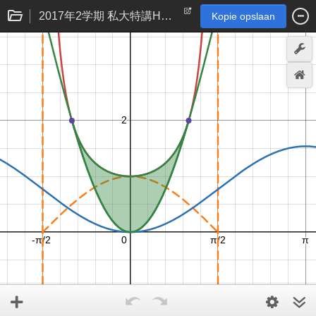
2017年2学期 私大特講H15 2曲線が接する・x軸まわりの回転体の体積
Kopie opslaan