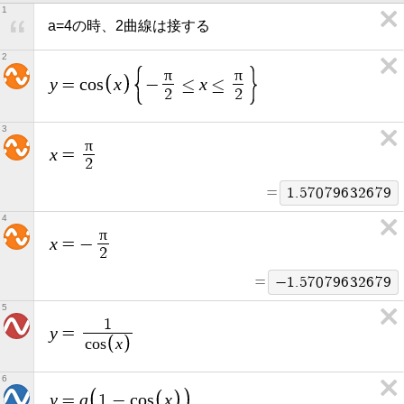
1
a=4の時、2曲線は接する
2
π
π
y
x
x
=
c
o
s
−
≤
≤
2
2
3
π
x
=
2
=
1
.
5
7
0
7
9
6
3
2
6
7
9
4
π
x
=
−
2
=
−
1
.
5
7
0
7
9
6
3
2
6
7
9
5
1
y
=
x
c
o
s
6
y
a
x
=
1
−
c
o
s