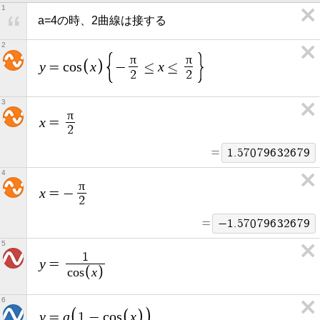
1
a=4の時、2曲線は接する
2
π
π
y
x
x
=
c
o
s
−
≤
≤
2
2
3
π
x
=
2
=
1
.
5
7
0
7
9
6
3
2
6
7
9
4
π
x
=
−
2
=
−
1
.
5
7
0
7
9
6
3
2
6
7
9
5
1
y
=
x
c
o
s
6
y
a
x
=
1
−
c
o
s