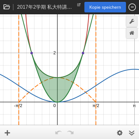
2017年2学期 私大特講H15 2曲線が接する・x軸まわりの回転体の体積
Kopie speichern