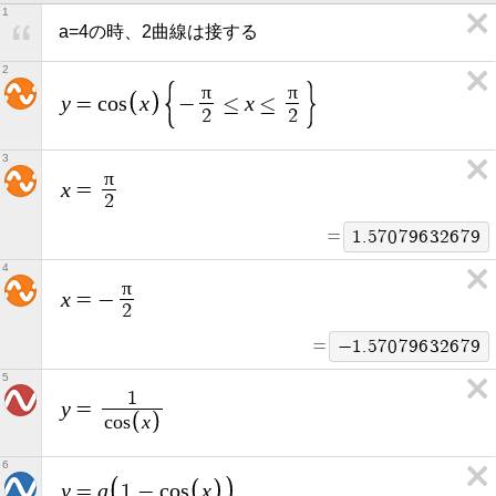
1
a=4の時、2曲線は接する
2
π
π
y
x
x
=
c
o
s
−
≤
≤
2
2
3
π
x
=
2
=
1
.
5
7
0
7
9
6
3
2
6
7
9
4
π
x
=
−
2
=
−
1
.
5
7
0
7
9
6
3
2
6
7
9
5
1
y
=
x
c
o
s
6
y
a
x
=
1
−
c
o
s