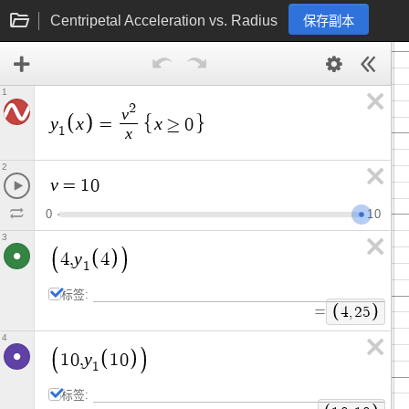
Centripetal Acceleration vs. Radius
保存副本
1
2
v
y
x
x
=
≥
0
x
1
2
v
=
1
0
0
1
0
3
y
4
,
4
1
标签:
=
4
,
2
5
4
y
1
0
,
1
0
1
标签: