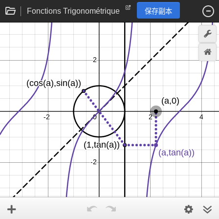
Fonctions Trigonométrique
保存副本