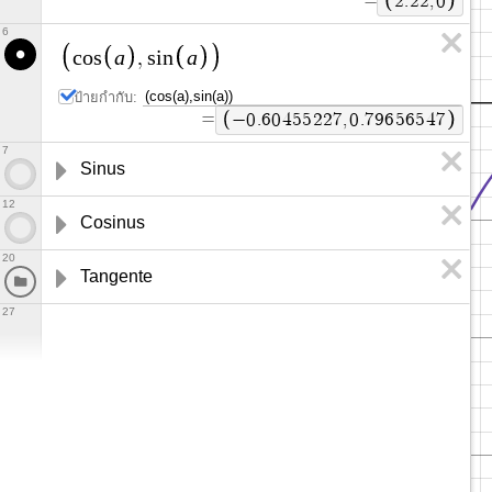
2
.
2
2
,
0
6
a
a
c
o
s
,
s
i
n
ป้ายกำกับ:
=
−
0
.
6
0
4
5
5
2
2
7
,
0
.
7
9
6
5
6
5
4
7
7
Sinus
12
Cosinus
20
Tangente
27