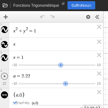
Fonctions Trigonométrique
บันทึกคัดลอก
1
2
2
x
y
+
=
1
2
x
3
x
=
1
−
1
0
1
0
4
a
=
2
.
2
2
−
1
0
1
0
5
a
,
0
ป้ายกำกับ:
=