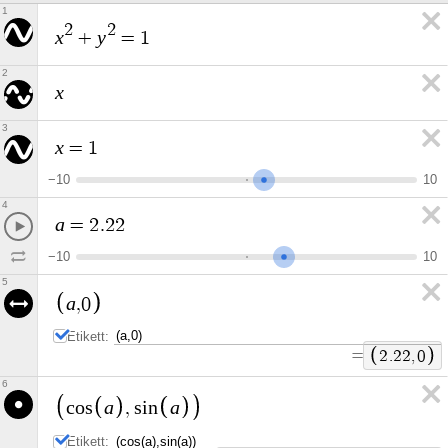
1
2
2
x
y
+
=
1
2
x
3
x
=
1
−
1
0
1
0
4
a
=
2
.
2
2
−
1
0
1
0
5
a
,
0
Etikett:
=
2
.
2
2
,
0
6
a
a
c
o
s
,
s
i
n
Etikett: