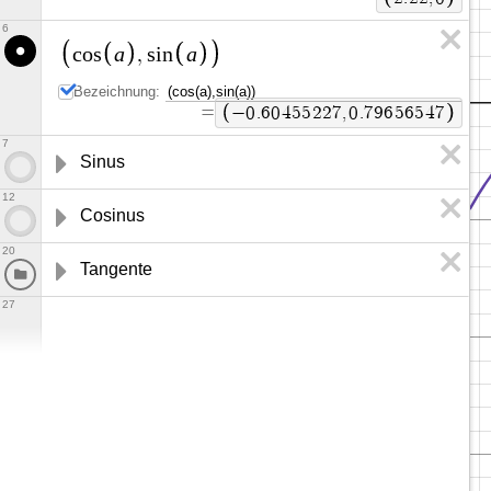
6
a
a
c
o
s
,
s
i
n
Bezeichnung:
=
−
0
.
6
0
4
5
5
2
2
7
,
0
.
7
9
6
5
6
5
4
7
7
Sinus
12
Cosinus
20
Tangente
27