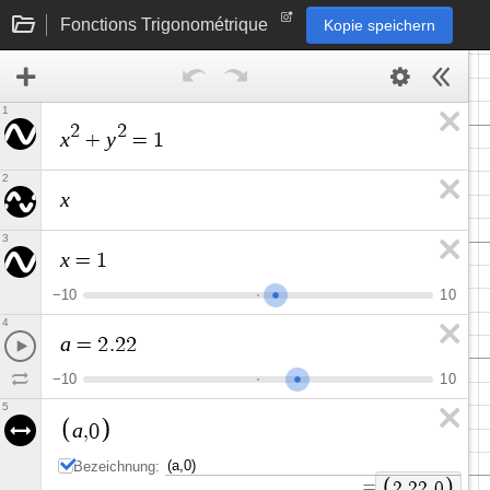
Fonctions Trigonométrique
Kopie speichern
1
2
2
x
y
+
=
1
2
x
3
x
=
1
−
1
0
1
0
4
a
=
2
.
2
2
−
1
0
1
0
5
a
,
0
Bezeichnung:
=
2
.
2
2
,
0