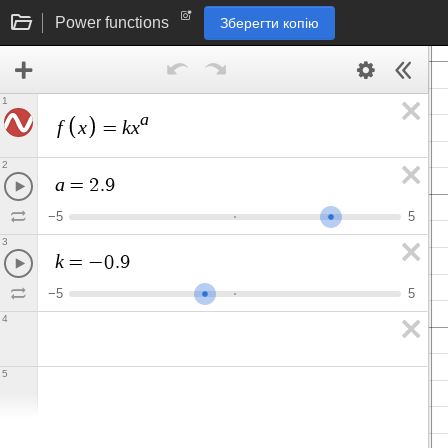
Power functions
Зберегти копію
1
a
f
x
k
x
=
2
a
=
2
.
9
−
5
5
3
k
=
−
0
.
9
−
5
5
4
5