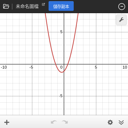
未命名圖檔
儲存副本