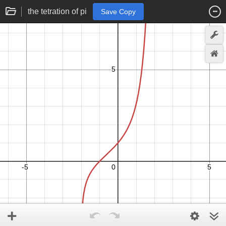
the tetration of pi
Save Copy