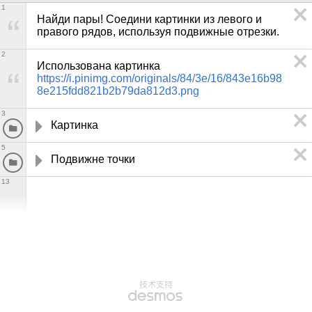
1
Найди пары! Соедини картинки из левого и 
правого рядов, используя подвижные отрезки.
2
Использована картинка 
https://i.pinimg.com/originals/84/3e/16/843e16b98
8e215fdd821b2b79da812d3.png
3
Картинка
5
Подвижне точки
13
技术支持