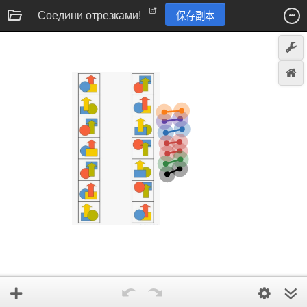
Cоедини отрезками!
保存副本