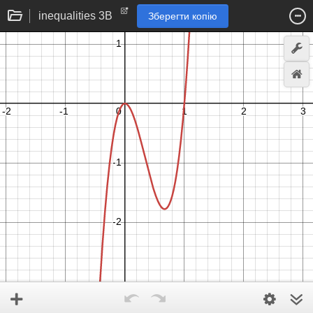
inequalities 3B
Зберегти копію