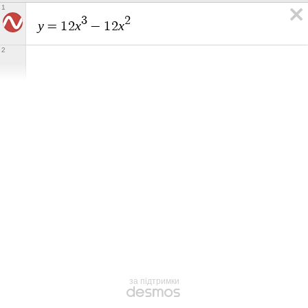
1
3
2
y
x
x
=
1
2
−
1
2
2
за підтримки