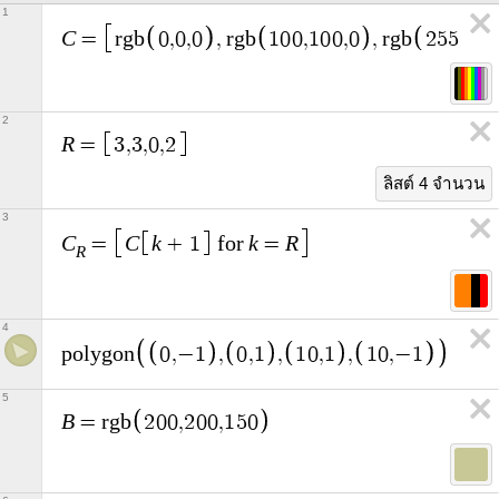
1
C
=
r
g
b
0
,
0
,
0
,
r
g
b
1
0
0
,
1
0
0
,
0
,
r
g
b
2
5
5
,
0
,
0
2
R
=
3
,
3
,
0
,
2
ลิสต์ 4 จำนวน
3
C
C
k
k
R
=
+
1
f
o
r
=
R
4
p
o
l
y
g
o
n
0
,
−
1
,
0
,
1
,
1
0
,
1
,
1
0
,
−
1
5
B
=
r
g
b
2
0
0
,
2
0
0
,
1
5
0