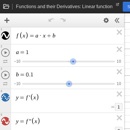
Functions and their Derivatives: Linear function
S
1
f
x
a
x
b
=
·
+
2
a
=
1
−
1
0
1
0
3
b
=
0
.
1
−
1
0
1
0
4
y
f
x
=
′
=
1
5
y
f
x
=
′
′