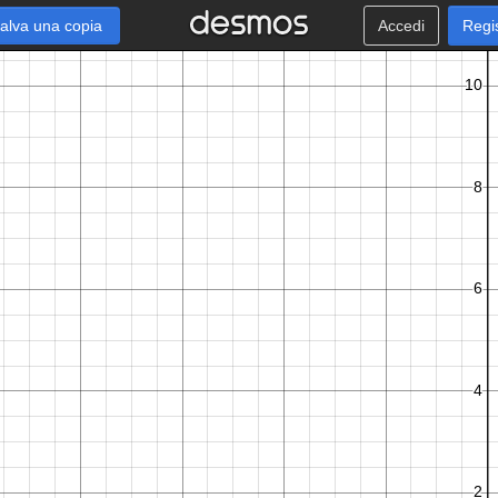
alva una copia
Accedi
Regi