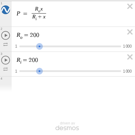
1
R
x
o
P
=
R
x
+
i
2
R
=
2
0
0
o
1
1
0
0
0
3
R
=
2
0
0
i
1
1
0
0
0
4
driven av