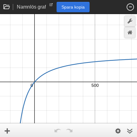
Namnlös graf
Spara kopia