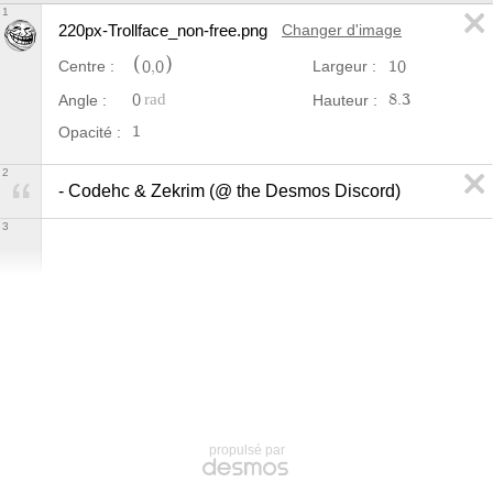
1
220px-Trollface_non-free.png
Changer d'image
0
,
0
1
0
Centre :
Largeur :
0
8
.
3
Angle :
Hauteur :
1
Opacité :
2
- Codehc & Zekrim (@ the Desmos Discord)
3
propulsé par