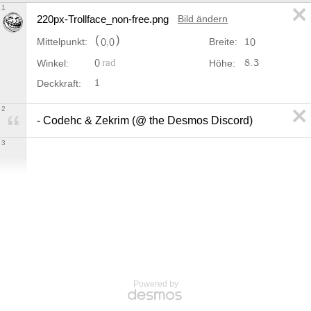
1
220px-Trollface_non-free.png
Bild ändern
0
,
0
1
0
Mittelpunkt:
Breite:
0
8
.
3
Winkel:
Höhe:
1
Deckkraft:
2
- Codehc & Zekrim (@ the Desmos Discord)
3
Powered by