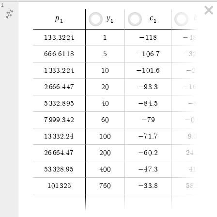
1
p
y
c
b
1
1
1
1
1
3
3
.
3
2
2
4
1
−
1
1
8
−
4
8
.
7
6
6
6
.
6
1
1
8
5
−
1
0
6
.
7
−
3
2
.
8
1
3
3
3
.
2
2
4
1
0
−
1
0
1
.
6
−
2
5
2
6
6
6
.
4
4
7
2
0
−
9
3
.
3
−
1
6
.
8
5
3
3
2
.
8
9
5
4
0
−
8
4
.
5
−
8
7
9
9
9
.
3
4
2
6
0
−
7
9
−
0
.
6
1
3
3
3
2
.
2
4
1
0
0
−
7
1
.
7
9
.
3
2
6
6
6
4
.
4
7
2
0
0
−
6
0
.
2
2
4
.
3
5
3
3
2
8
.
9
5
4
0
0
−
4
7
.
3
4
1
1
0
1
3
2
5
7
6
0
−
3
3
.
8
5
8
.
2