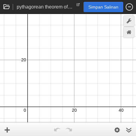
pythagorean theorem of statistics demo
Simpan Salinan