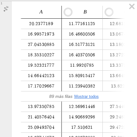
1
A
B
C
2
0
.
2
3
7
7
1
8
9
1
1
.
7
7
1
6
1
1
2
5
1
2
.
6
8
1
3
9
0
7
4
1
6
.
9
9
5
7
1
9
7
3
1
6
.
4
6
6
0
0
5
0
6
1
3
.
0
6
7
4
7
5
5
1
2
7
.
0
4
5
3
0
8
8
5
1
6
.
5
1
7
7
3
1
2
1
1
3
.
1
8
0
5
8
7
9
1
1
8
.
3
5
3
1
0
2
2
7
1
6
.
4
0
3
7
0
5
0
6
1
3
.
2
7
2
7
6
0
8
4
1
9
.
5
2
3
2
1
7
7
7
1
1
.
9
9
2
0
7
8
5
1
3
.
3
3
7
3
3
6
3
1
1
4
.
6
6
4
4
2
1
2
3
1
5
.
8
0
9
1
5
4
1
7
1
3
.
6
6
4
1
9
7
3
9
1
7
.
1
7
0
2
9
6
6
7
1
1
.
2
3
9
4
0
3
8
2
1
3
.
8
2
2
0
1
1
6
89 más filas
Mostrar todos
1
3
.
9
7
3
5
0
7
8
5
1
2
.
5
6
9
6
1
4
4
6
2
7
.
5
4
4
9
1
5
7
6
2
1
.
4
0
5
7
6
4
0
4
1
4
.
9
0
6
8
9
2
9
8
2
9
.
2
4
8
5
8
1
6
1
2
5
.
0
9
4
9
3
7
0
4
1
7
.
5
1
0
6
2
1
2
9
.
4
7
2
1
4
5
0
6